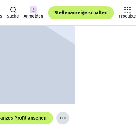
Stellenanzeige schalten
ts
Suche
Anmelden
Produkte
anzes Profil ansehen