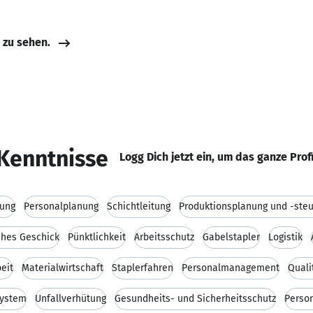
e zu sehen.
Kenntnisse
Logg Dich jetzt ein, um das ganze Prof
rung
Personalplanung
Schichtleitung
Produktionsplanung und -ste
hes Geschick
Pünktlichkeit
Arbeitsschutz
Gabelstapler
Logistik
eit
Materialwirtschaft
Staplerfahren
Personalmanagement
Qual
system
Unfallverhütung
Gesundheits- und Sicherheitsschutz
Perso