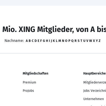
 Mio. XING Mitglieder, von A bi
Nachname:
A
B
C
D
E
F
G
H
I
J
K
L
M
N
O
P
Q
R
S
T
U
V
W
X
Y
Z
Mitgliedschaften
Hauptbereiche
Premium
Mitgliederverz
ProJobs
Jobs Verzeichn
Unternehmen