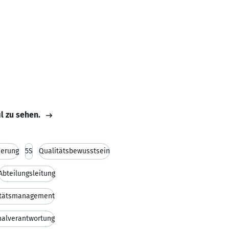
il zu sehen.
uerung
5S
Qualitätsbewusstsein
Abteilungsleitung
itätsmanagement
nalverantwortung