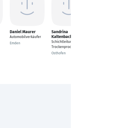
Daniel Maurer
Sandrina
Ertugrul Yildirim
Kaltenbach
Automobilverkäufer
Ass. Operation
Schichtleitung
Manager & Plant Area
Emden
Trockenproduktion
Manager
Osthofen
Nürnberg