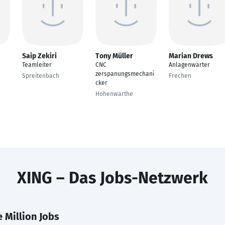
Saip Zekiri
Tony Müller
Marian Drews
Teamleiter
CNC
Anlagenwärter
zerspanungsmechani
Spreitenbach
Frechen
cker
Hohenwarthe
XING – Das Jobs-Netzwerk
 Million Jobs