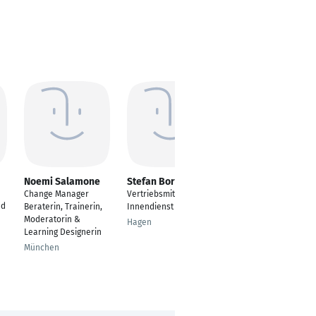
Noemi Salamone
Stefan Borgmeier
Tobias Trompke
Change Manager
Vertriebsmitarbeiter
---
nd
Beraterin, Trainerin,
Innendienst
Adlkofen
Moderatorin &
Hagen
Learning Designerin
München