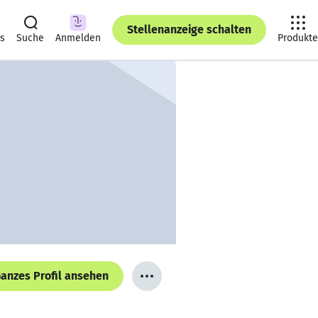
Stellenanzeige schalten
ts
Suche
Anmelden
Produkte
anzes Profil ansehen