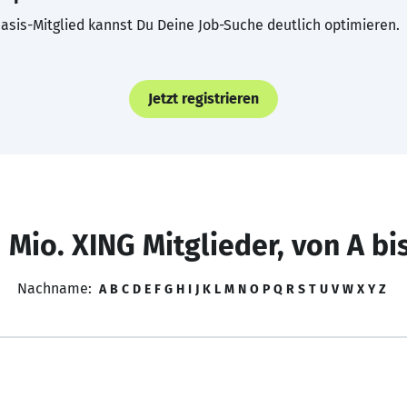
asis-Mitglied kannst Du Deine Job-Suche deutlich optimieren.
Jetzt registrieren
 Mio. XING Mitglieder, von A bi
Nachname:
A
B
C
D
E
F
G
H
I
J
K
L
M
N
O
P
Q
R
S
T
U
V
W
X
Y
Z