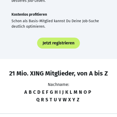
besseres Job-Leben.
Kostenlos profitieren
Schon als Basis-Mitglied kannst Du Deine Job-Suche
deutlich optimieren.
Jetzt registrieren
21 Mio. XING Mitglieder, von A bis Z
Nachname:
A
B
C
D
E
F
G
H
I
J
K
L
M
N
O
P
Q
R
S
T
U
V
W
X
Y
Z