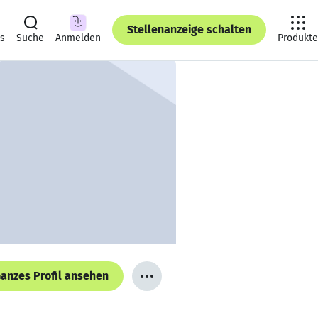
Stellenanzeige schalten
ts
Suche
Anmelden
Produkte
anzes Profil ansehen