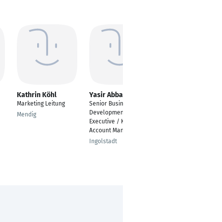
Kathrin Köhl
Yasir Abbasi
Yasir Abbasi
Marketing Leitung
Senior Business
Senior Sales
Development
Consultant &
Mendig
Executive / Key
Business
Account Manager
Development
Ingolstadt
Munich