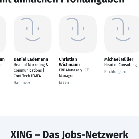
ann
Daniel Lademann
Christian
Michael Müller
Wichmann
and
Head of Marketing &
Head of Consulting
ERP Manager/ ICT
Communications |
Kirchlengern
Manager
ContiTech IEMEA
Essen
Hannover
XING – Das Jobs-Netzwerk