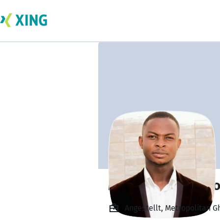
Mark Atterh Asafo
Angestellt, Metropolitan G