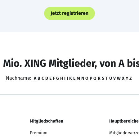
Jetzt registrieren
 Mio. XING Mitglieder, von A bi
Nachname:
A
B
C
D
E
F
G
H
I
J
K
L
M
N
O
P
Q
R
S
T
U
V
W
X
Y
Z
Mitgliedschaften
Hauptbereiche
Premium
Mitgliederverz