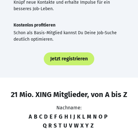
Knüpf neue Kontakte und erhalte Impulse für ein
besseres Job-Leben.
Kostenlos profitieren
Schon als Basis-Mitglied kannst Du Deine Job-Suche
deutlich optimieren.
Jetzt registrieren
21 Mio. XING Mitglieder, von A bis Z
Nachname:
A
B
C
D
E
F
G
H
I
J
K
L
M
N
O
P
Q
R
S
T
U
V
W
X
Y
Z