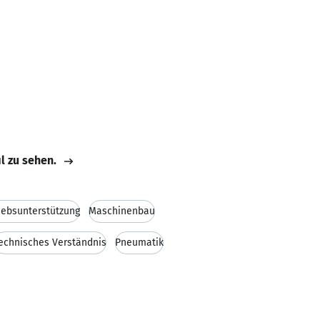
il zu sehen.
iebsunterstützung
Maschinenbau
echnisches Verständnis
Pneumatik