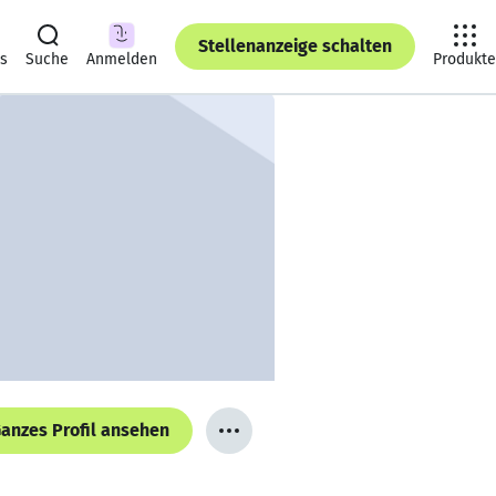
Stellenanzeige schalten
ts
Suche
Anmelden
Produkte
anzes Profil ansehen