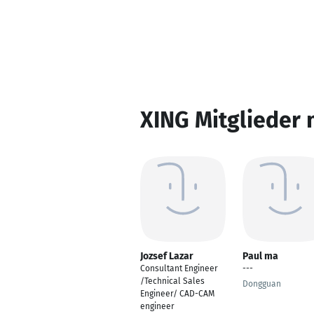
XING Mitglieder 
Jozsef Lazar
Paul ma
Consultant Engineer
---
/Technical Sales
Dongguan
Engineer/ CAD-CAM
engineer