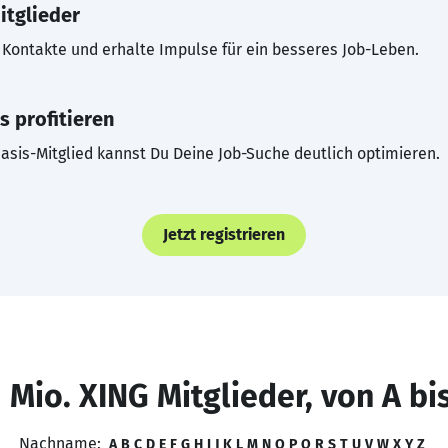
itglieder
Kontakte und erhalte Impulse für ein besseres Job-Leben.
s profitieren
asis-Mitglied kannst Du Deine Job-Suche deutlich optimieren.
Jetzt registrieren
 Mio. XING Mitglieder, von A bi
Nachname:
A
B
C
D
E
F
G
H
I
J
K
L
M
N
O
P
Q
R
S
T
U
V
W
X
Y
Z