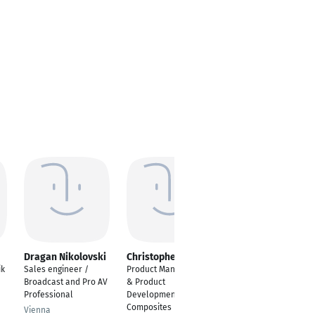
Dragan Nikolovski
Christopher Gardel
Angelo Fantini
ik
Sales engineer /
Product Management
Vertriebsingenieur |
Broadcast and Pro AV
& Product
Technical Sales
Professional
Development
Engineer |
Composites
Engineering & B2B
Vienna