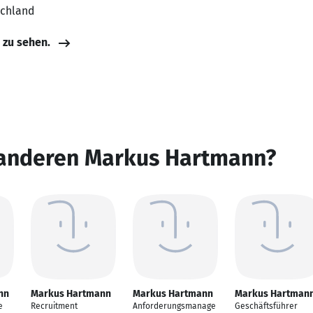
schland
e zu sehen.
 anderen Markus Hartmann?
nn
Markus Hartmann
Markus Hartmann
Markus Hartman
e
Recruitment
Anforderungsmanage
Geschäftsführer