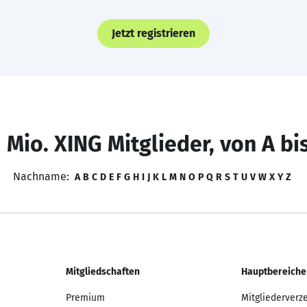
Jetzt registrieren
 Mio. XING Mitglieder, von A bi
Nachname:
A
B
C
D
E
F
G
H
I
J
K
L
M
N
O
P
Q
R
S
T
U
V
W
X
Y
Z
Mitgliedschaften
Hauptbereiche
Premium
Mitgliederverz