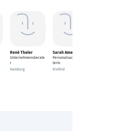
René Thaler
Sarah Amend
Stefan Joachim
Unternehmensberate
Personalsachbearbei
Business Consultant
r
terin
Hausen am Bussen
Hamburg
Krefeld