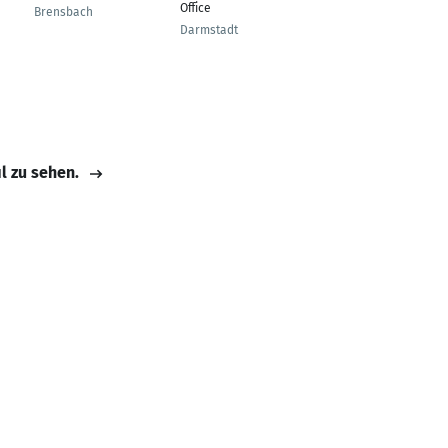
Office
Brensbach
deutschland
Darmstadt
il zu sehen.