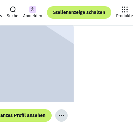
Stellenanzeige schalten
ts
Suche
Anmelden
Produkte
anzes Profil ansehen