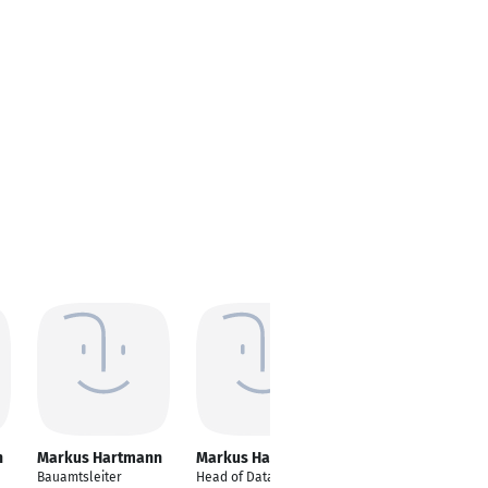
n
Markus Hartmann
Markus Hartmann
Markus Hartmann
Bauamtsleiter
Head of Data Value
Master of Science