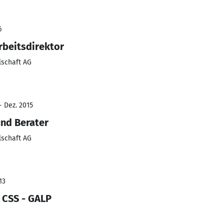
6
rbeitsdirektor
lschaft AG
- Dez. 2015
nd Berater
lschaft AG
13
 CSS - GALP