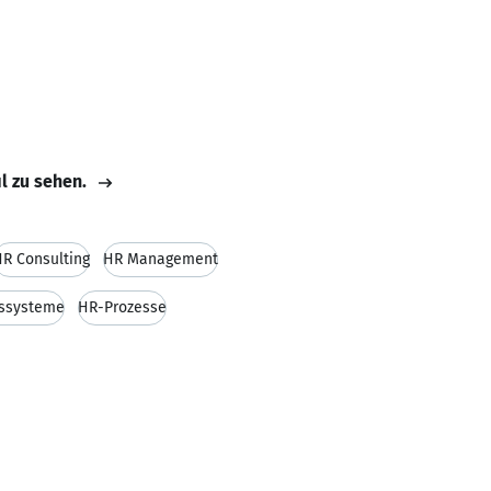
il zu sehen.
R Consulting
HR Management
gssysteme
HR-Prozesse