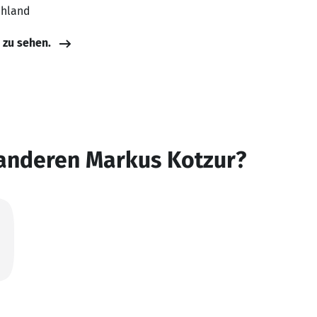
chland
e zu sehen.
 anderen Markus Kotzur?