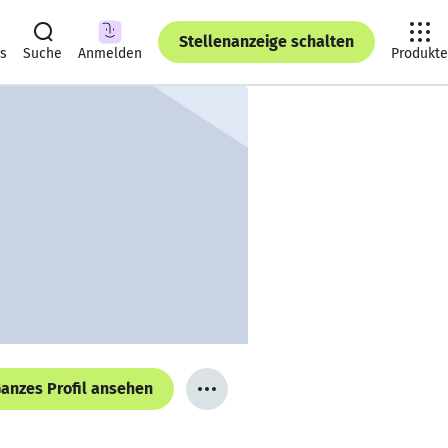
Stellenanzeige schalten
ts
Suche
Anmelden
Produkte
anzes Profil ansehen