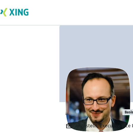
Markus Kotzur
Basi
Angestellt, Executive Vic