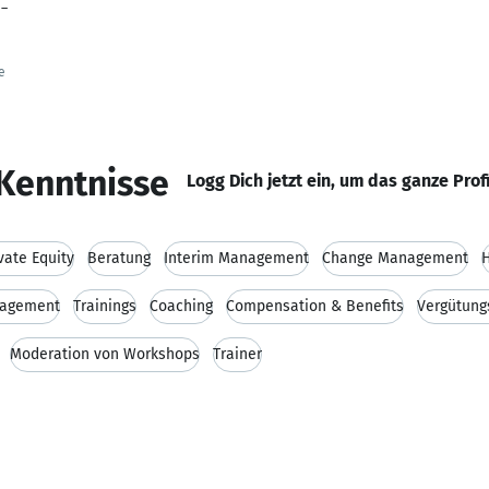
 –
e
Kenntnisse
Logg Dich jetzt ein, um das ganze Prof
vate Equity
Beratung
Interim Management
Change Management
H
nagement
Trainings
Coaching
Compensation & Benefits
Vergütun
Moderation von Workshops
Trainer