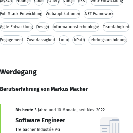
MySQL
Node.js
Code
jQuery
Vue.js
REST
Web-Entwicklung
Full-Stack-Entwicklung
Webapplikationen
.NET Framework
Agile Entwicklung
Design
Informationstechnologie
Teamfähigkeit
Engagement
Zuverlässigkeit
Linux
UiPath
Lehrlingsausbildung
Werdegang
Berufserfahrung von Markus Macher
Bis heute
3 Jahre und 10 Monate, seit Nov. 2022
Software Engineer
Treibacher Industrie AG