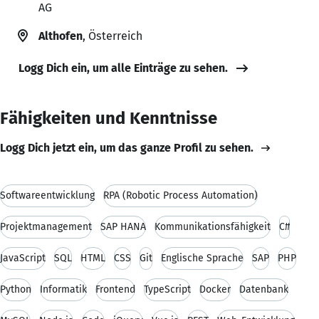
AG
Althofen
, Österreich
Logg Dich ein, um alle Einträge zu sehen.
Fähigkeiten und Kenntnisse
Logg Dich jetzt ein, um das ganze Profil zu sehen.
Softwareentwicklung
RPA (Robotic Process Automation)
Projektmanagement
SAP HANA
Kommunikationsfähigkeit
C#
JavaScript
SQL
HTML
CSS
Git
Englische Sprache
SAP
PHP
Python
Informatik
Frontend
TypeScript
Docker
Datenbank