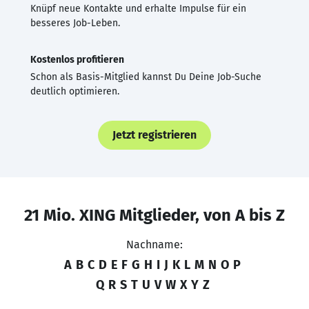
Knüpf neue Kontakte und erhalte Impulse für ein
besseres Job-Leben.
Kostenlos profitieren
Schon als Basis-Mitglied kannst Du Deine Job-Suche
deutlich optimieren.
Jetzt registrieren
21 Mio. XING Mitglieder, von A bis Z
Nachname:
A
B
C
D
E
F
G
H
I
J
K
L
M
N
O
P
Q
R
S
T
U
V
W
X
Y
Z