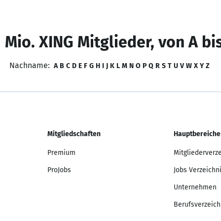
 Mio. XING Mitglieder, von A bi
Nachname:
A
B
C
D
E
F
G
H
I
J
K
L
M
N
O
P
Q
R
S
T
U
V
W
X
Y
Z
Mitgliedschaften
Hauptbereiche
Premium
Mitgliederverz
ProJobs
Jobs Verzeichn
Unternehmen
Berufsverzeich