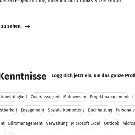
beiter/Projektleitung, Ingenieurbüro Tobias Ritzer GmbH
e zu sehen.
Kenntnisse
Logg Dich jetzt ein, um das ganze Prof
ionsfähigkeit
Zuverlässigkeit
Mahnwesen
Projektmanagement
L
stbarkeit
Engagement
Soziale Kompetenz
Buchhaltung
Personalv
nt
Büromanagement
Verwaltung
Microsoft Excel
Outlook
Micro