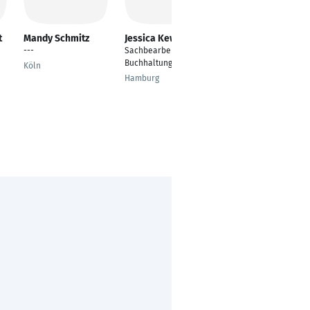
t
Mandy Schmitz
Jessica Kewitsch
Joana Mummert
---
Sachbearbeiter
---
Buchhaltung
Köln
Neustadt an der
Hamburg
Weinstraße