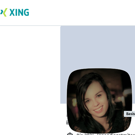
Marta Wadulla
Basis
ist offen für Projekte. 🔎