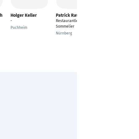
ch
Holger Keller
Patrick Rawolle
Ralf Wildenhayn
-
Restaurantleiter +
Empfangssekretär
Sommelier
Puchheim
Berlin
Nürnberg