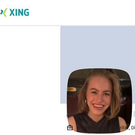
Marte Kamperud
Angestellt, Schichtleiter, D