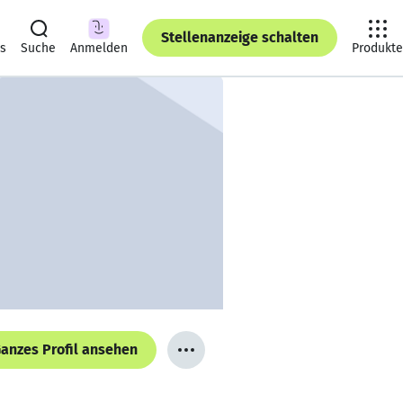
Stellenanzeige schalten
ts
Suche
Anmelden
Produkte
anzes Profil ansehen