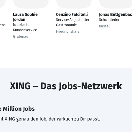
Laura Sophie
Cenzino Falcitelli
Jonas Büttgenba
Jordan
m
Service-Angestellter
Schichtleiter
Mitarbeiter
iens
Gastronomie
Kassel
Kundenservice
Friedrichshafen
Grafenau
XING – Das Jobs-Netzwerk
 Million Jobs
t XING genau den Job, der wirklich zu Dir passt.