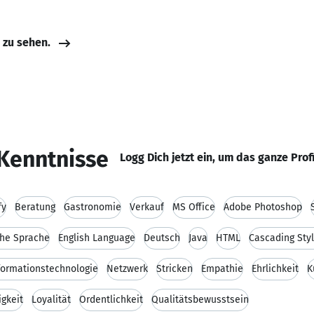
e zu sehen.
Kenntnisse
Logg Dich jetzt ein, um das ganze Prof
fy
Beratung
Gastronomie
Verkauf
MS Office
Adobe Photoshop
he Sprache
English Language
Deutsch
Java
HTML
Cascading Sty
formationstechnologie
Netzwerk
Stricken
Empathie
Ehrlichkeit
K
igkeit
Loyalität
Ordentlichkeit
Qualitätsbewusstsein