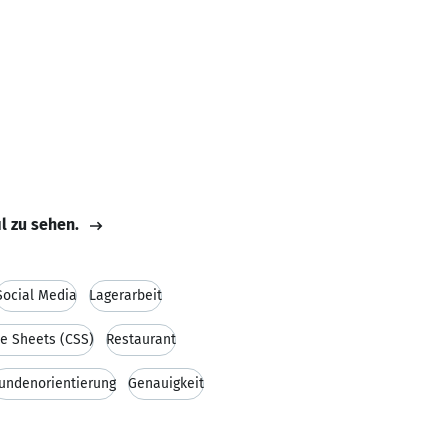
il zu sehen.
Social Media
Lagerarbeit
le Sheets (CSS)
Restaurant
undenorientierung
Genauigkeit