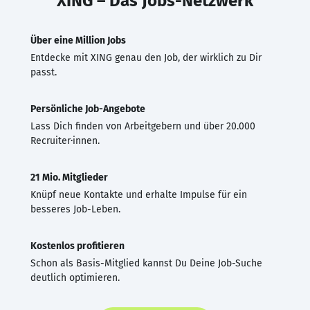
XING – Das Jobs-Netzwerk
Über eine Million Jobs
Entdecke mit XING genau den Job, der wirklich zu Dir
passt.
Persönliche Job-Angebote
Lass Dich finden von Arbeitgebern und über 20.000
Recruiter·innen.
21 Mio. Mitglieder
Knüpf neue Kontakte und erhalte Impulse für ein
besseres Job-Leben.
Kostenlos profitieren
Schon als Basis-Mitglied kannst Du Deine Job-Suche
deutlich optimieren.