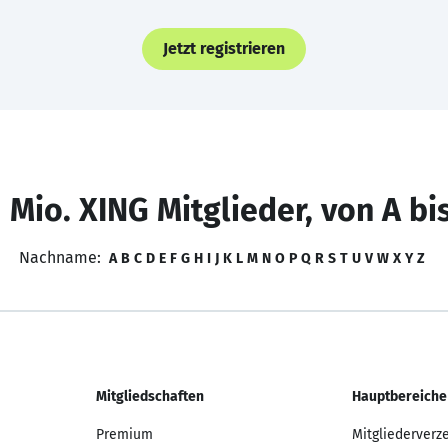
Jetzt registrieren
 Mio. XING Mitglieder, von A bi
Nachname:
A
B
C
D
E
F
G
H
I
J
K
L
M
N
O
P
Q
R
S
T
U
V
W
X
Y
Z
Mitgliedschaften
Hauptbereiche
Premium
Mitgliederverz