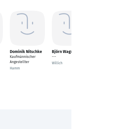
Dominik Nitschke
Björn Wagner
Frank Bader
Kaufmännischer
---
technischer
Angestellter
Angestellter in der
Willich
Arbeitsvorbereitung
Hamm
(Industrial Engineer)
Obertshausen