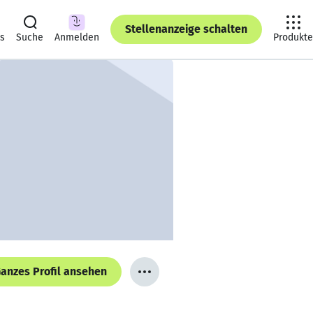
Stellenanzeige schalten
ts
Suche
Anmelden
Produkte
anzes Profil ansehen