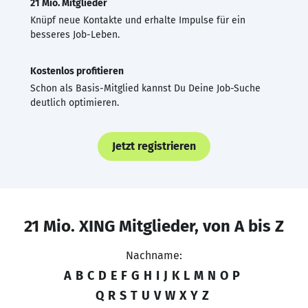
21 Mio. Mitglieder
Knüpf neue Kontakte und erhalte Impulse für ein
besseres Job-Leben.
Kostenlos profitieren
Schon als Basis-Mitglied kannst Du Deine Job-Suche
deutlich optimieren.
Jetzt registrieren
21 Mio. XING Mitglieder, von A bis Z
Nachname:
A
B
C
D
E
F
G
H
I
J
K
L
M
N
O
P
Q
R
S
T
U
V
W
X
Y
Z