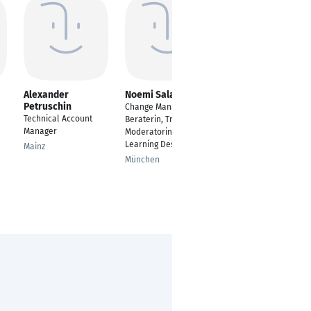
Alexander
Noemi Salamone
Suryakant Pawar
Petruschin
Change Manager
Senior Analyst
Technical Account
Beraterin, Trainerin,
Offenbach
Manager
Moderatorin &
Learning Designerin
Mainz
München