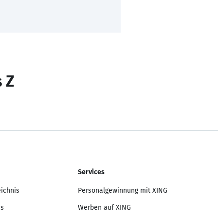
s Z
Services
eichnis
Personalgewinnung mit XING
is
Werben auf XING