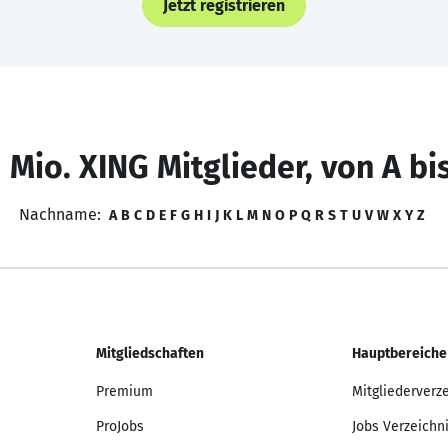
Jetzt registrieren
 Mio. XING Mitglieder, von A bi
Nachname:
A
B
C
D
E
F
G
H
I
J
K
L
M
N
O
P
Q
R
S
T
U
V
W
X
Y
Z
Mitgliedschaften
Hauptbereiche
Premium
Mitgliederverz
ProJobs
Jobs Verzeichn