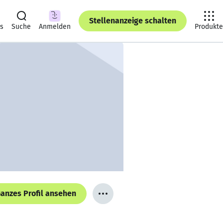
Stellenanzeige schalten
ts
Suche
Anmelden
Produkte
anzes Profil ansehen