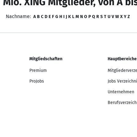
 Mio. XING Mitglieder, von A bi
Nachname:
A
B
C
D
E
F
G
H
I
J
K
L
M
N
O
P
Q
R
S
T
U
V
W
X
Y
Z
Mitgliedschaften
Hauptbereiche
Premium
Mitgliederverz
ProJobs
Jobs Verzeichn
Unternehmen
Berufsverzeich