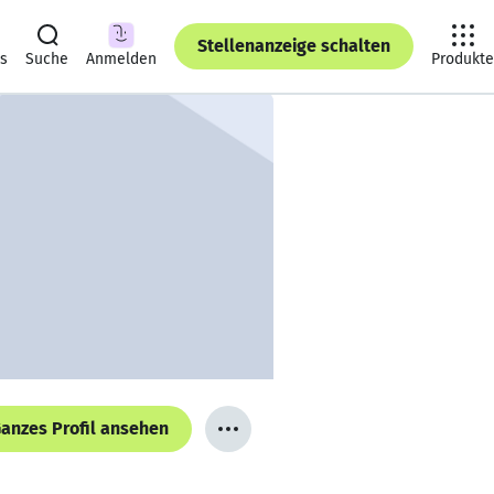
Stellenanzeige schalten
ts
Suche
Anmelden
Produkte
anzes Profil ansehen