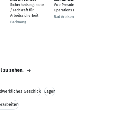
Sicherheitsingenieur
Vice President
Inhaber
/ Fachkraft für
Operations Europe
Balterswil
Arbeitssicherheit
Bad Arolsen
Backnang
il zu sehen.
dwerkliches Geschick
Lager
erarbeiten