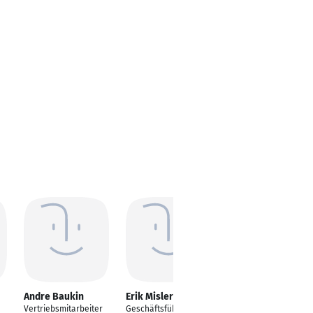
Andre Baukin
Erik Misler
Marc-Andre Priem
Vertriebsmitarbeiter
Geschäftsführer
---