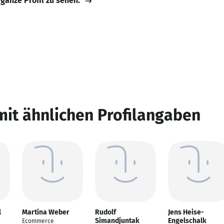
 ganze Profil zu sehen.
mit ähnlichen Profilangaben
l
Martina Weber
Rudolf
Jens Heise-
Simandjuntak
Engelschalk
Ecommerce