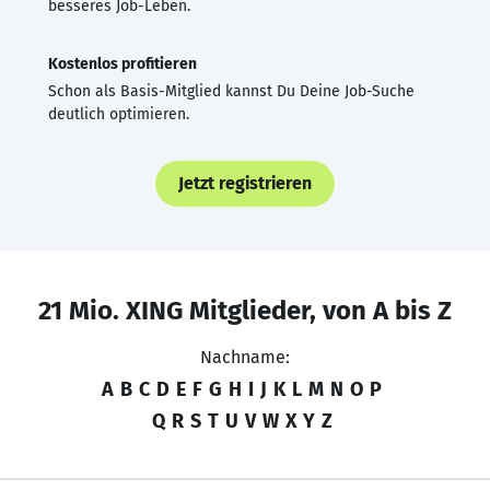
besseres Job-Leben.
Kostenlos profitieren
Schon als Basis-Mitglied kannst Du Deine Job-Suche
deutlich optimieren.
Jetzt registrieren
21 Mio. XING Mitglieder, von A bis Z
Nachname:
A
B
C
D
E
F
G
H
I
J
K
L
M
N
O
P
Q
R
S
T
U
V
W
X
Y
Z