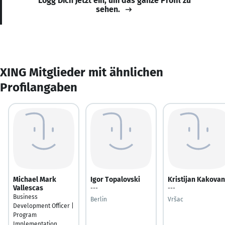
Logg Dich jetzt ein, um das ganze Profil zu
sehen.
XING Mitglieder mit ähnlichen
Profilangaben
Michael Mark
Igor Topalovski
Kristijan Kakovan
Vallescas
---
---
Business
Berlin
Vršac
Development Officer |
Program
Implementation