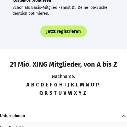
Kostenlos profitieren
Schon als Basis-Mitglied kannst Du Deine Job-Suche
deutlich optimieren.
Jetzt registrieren
21 Mio. XING Mitglieder, von A bis Z
Nachname:
A
B
C
D
E
F
G
H
I
J
K
L
M
N
O
P
Q
R
S
T
U
V
W
X
Y
Z
Unternehmen