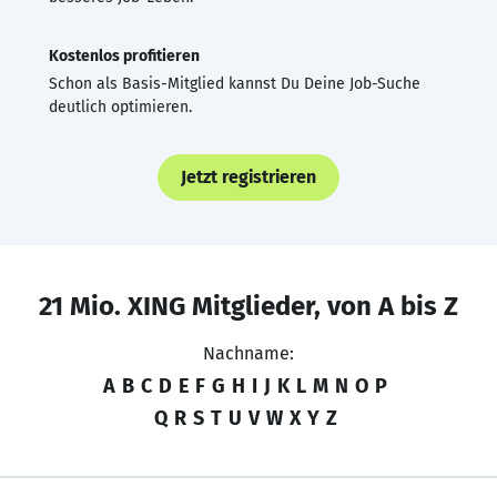
Kostenlos profitieren
Schon als Basis-Mitglied kannst Du Deine Job-Suche
deutlich optimieren.
Jetzt registrieren
21 Mio. XING Mitglieder, von A bis Z
Nachname:
A
B
C
D
E
F
G
H
I
J
K
L
M
N
O
P
Q
R
S
T
U
V
W
X
Y
Z