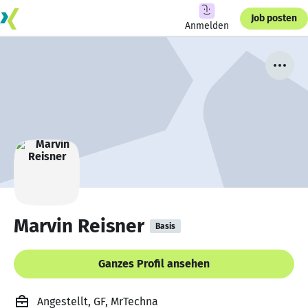
Job posten
Anmelden
Marvin Reisner
Basis
Ganzes Profil ansehen
Angestellt, GF, MrTechna