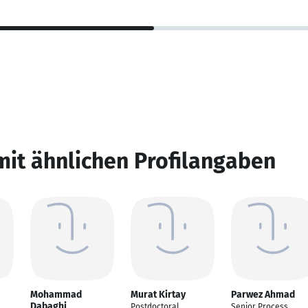
mit ähnlichen Profilangaben
Mohammad
Murat Kirtay
Parwez Ahmad
Dabaghi
Postdoctoral
Senior Process