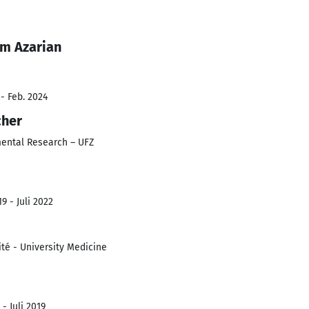
m Azarian
- Feb. 2024
cher
mental Research – UFZ
9 - Juli 2022
té - University Medicine
- Juli 2019