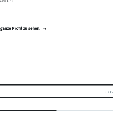
Cell Line
 ganze Profil zu sehen.
C2 (