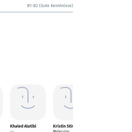
B1-B2 (Gute Kenntnisse)
Khaled Alatibi
Kristin Stirm
Ilamathi Thiru
---
Molecular
Scientist