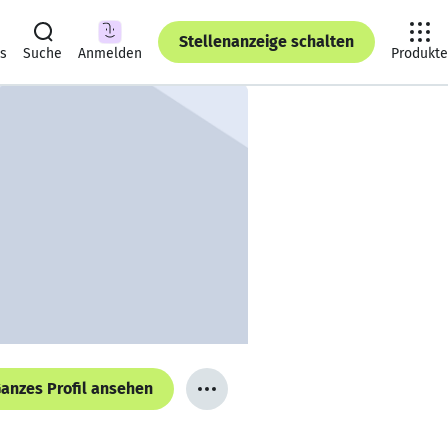
Stellenanzeige schalten
ts
Suche
Anmelden
Produkte
anzes Profil ansehen