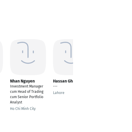
Nhan Nguyen
Hassan Ghafoor
Milad Sadabadi
Investment Manager
---
---
cum Head of Trading
Lahore
Berlin
cum Senior Portfolio
Analyst
Ho Chi Minh City