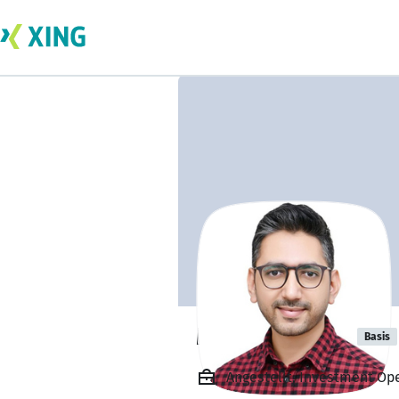
Masroor Zaidi
Basis
Angestellt, Investment Ope