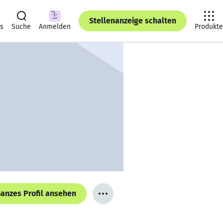
Stellenanzeige schalten
ts
Suche
Anmelden
Produkte
anzes Profil ansehen