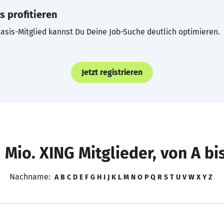
s profitieren
asis-Mitglied kannst Du Deine Job-Suche deutlich optimieren.
Jetzt registrieren
 Mio. XING Mitglieder, von A bi
Nachname:
A
B
C
D
E
F
G
H
I
J
K
L
M
N
O
P
Q
R
S
T
U
V
W
X
Y
Z