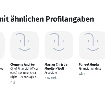
mit ähnlichen Profilangaben
Clemens Andrée
Marian Christian
Puneet Gupta
Mueller-Wolf
les
Chief Financial Officer
Financial Analyst
Associate
(CFO) Business Area
Wien
Digital Technologies
New York
Zug