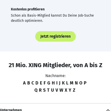
Kostenlos profitieren
Schon als Basis-Mitglied kannst Du Deine Job-Suche
deutlich optimieren.
Jetzt registrieren
21 Mio. XING Mitglieder, von A bis Z
Nachname:
A
B
C
D
E
F
G
H
I
J
K
L
M
N
O
P
Q
R
S
T
U
V
W
X
Y
Z
Unternehmen