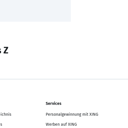
s Z
Services
eichnis
Personalgewinnung mit XING
is
Werben auf XING