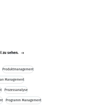
il zu sehen.
Produktmanagement
ean Management
t
Prozessanalyse
nt
Programm Management