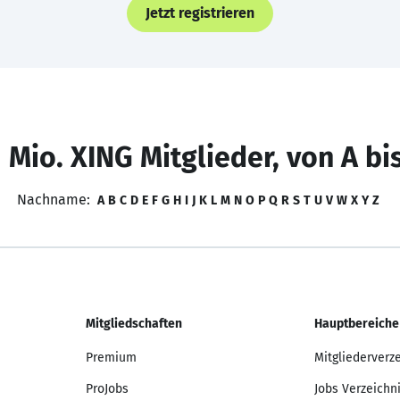
Jetzt registrieren
 Mio. XING Mitglieder, von A bi
Nachname:
A
B
C
D
E
F
G
H
I
J
K
L
M
N
O
P
Q
R
S
T
U
V
W
X
Y
Z
Mitgliedschaften
Hauptbereiche
Premium
Mitgliederverz
ProJobs
Jobs Verzeichn