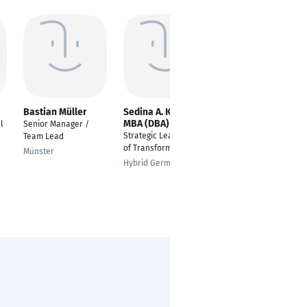
Bastian Müller
Sedina A. Kalic
Andreas Siemens
MBA (DBA)
l
Senior Manager /
Projektingenieur
Strategic Lead Head
Team Lead
Termin- und
of Transformation
Kostenmanagement
Münster
Hybrid Germany
Heidelberg