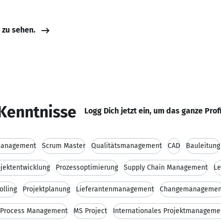
e zu sehen.
Kenntnisse
Logg Dich jetzt ein, um das ganze Prof
management
Scrum Master
Qualitätsmanagement
CAD
Bauleitung
ojektentwicklung
Prozessoptimierung
Supply Chain Management
L
olling
Projektplanung
Lieferantenmanagement
Changemanagemen
 Process Management
MS Project
Internationales Projektmanageme