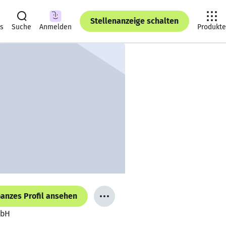
Stellenanzeige schalten
ts
Suche
Anmelden
Produkte
anzes Profil ansehen
mbH