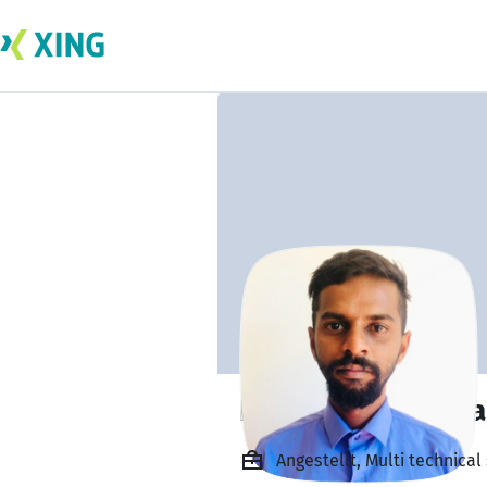
Rajkumar Ramas
Angestellt, Multi technical 