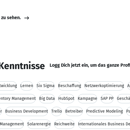
e zu sehen.
Kenntnisse
Logg Dich jetzt ein, um das ganze Prof
twicklung
Lernen
Six Sigma
Beschaffung
Netzwerkoptimierung
A
entory Management
Big Data
HubSpot
Kampagne
SAP PP
Geschä
r
Business Development
Trello
Betreiber
Predictive Modeling
P
n Management
Solarenergie
Reichweite
Internationales Business 