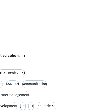
il zu sehen.
gile Entwicklung
ft
KANBAN
Kommunikation
artnermanagement
Development
Jira
ETL
Industrie 4.0