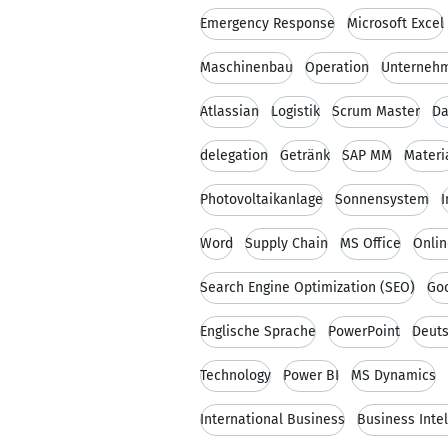
Emergency Response
Microsoft Excel
Maschinenbau
Operation
Unterneh
Atlassian
Logistik
Scrum Master
Da
delegation
Getränk
SAP MM
Materi
Photovoltaikanlage
Sonnensystem
I
Word
Supply Chain
MS Office
Onlin
Search Engine Optimization (SEO)
Goo
Englische Sprache
PowerPoint
Deut
Technology
Power BI
MS Dynamics
International Business
Business Inte