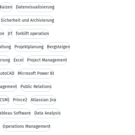
Kaizen
Datenvisualisierung
Sicherheit und Archivierung
ion
JIT
forklift operation
altung
Projektplanung
Bergsteigen
ierung
Excel
Project Management
AutoCAD
Microsoft Power BI
agement
Public Relations
(CSM)
Prince2
Atlassian Jira
ableau Software
Data Analysis
Operations Management