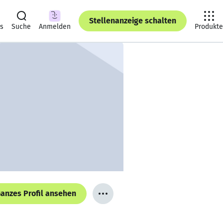
Stellenanzeige schalten
ts
Suche
Anmelden
Produkte
anzes Profil ansehen