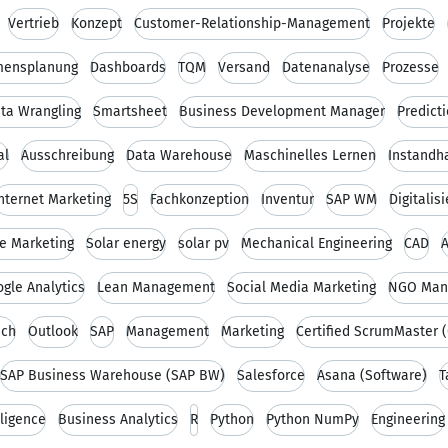
Vertrieb
Konzept
Customer-Relationship-Management
Projekte
mensplanung
Dashboards
TQM
Versand
Datenanalyse
Prozesse
ta Wrangling
Smartsheet
Business Development Manager
Predict
al
Ausschreibung
Data Warehouse
Maschinelles Lernen
Instandh
nternet Marketing
5S
Fachkonzeption
Inventur
SAP WM
Digitalis
e Marketing
Solar energy
solar pv
Mechanical Engineering
CAD
gle Analytics
Lean Management
Social Media Marketing
NGO Man
sch
Outlook
SAP
Management
Marketing
Certified ScrumMaster 
SAP Business Warehouse (SAP BW)
Salesforce
Asana (Software)
T
lligence
Business Analytics
R
Python
Python NumPy
Engineering