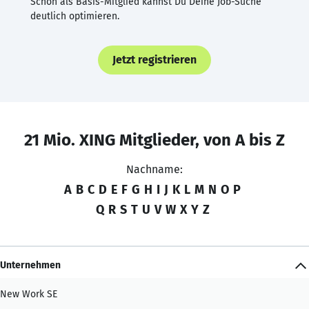
Schon als Basis-Mitglied kannst Du Deine Job-Suche
deutlich optimieren.
Jetzt registrieren
21 Mio. XING Mitglieder, von A bis Z
Nachname:
A
B
C
D
E
F
G
H
I
J
K
L
M
N
O
P
Q
R
S
T
U
V
W
X
Y
Z
Unternehmen
New Work SE