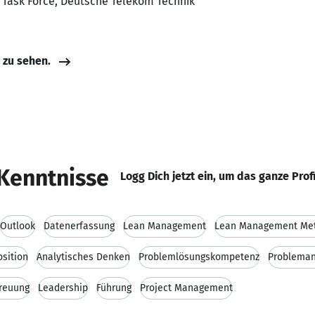
d Task Force, Deutsche Telekom Technik
e zu sehen.
Kenntnisse
Logg Dich jetzt ein, um das ganze Prof
Outlook
Datenerfassung
Lean Management
Lean Management Me
osition
Analytisches Denken
Problemlösungskompetenz
Probleman
reuung
Leadership
Führung
Project Management