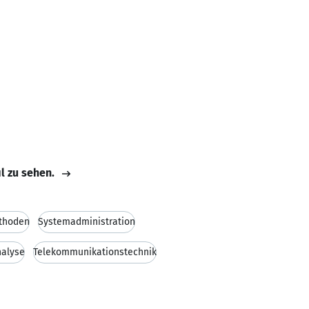
il zu sehen.
thoden
Systemadministration
alyse
Telekommunikationstechnik