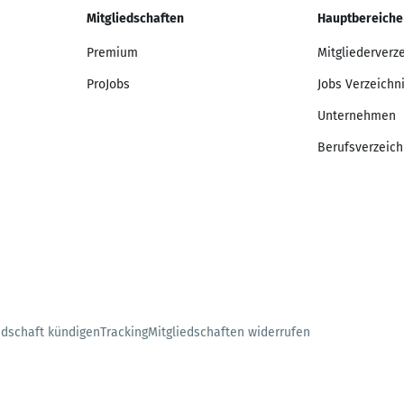
Mitgliedschaften
Hauptbereiche
Premium
Mitgliederverz
ProJobs
Jobs Verzeichn
Unternehmen
Berufsverzeich
edschaft kündigen
Tracking
Mitgliedschaften widerrufen