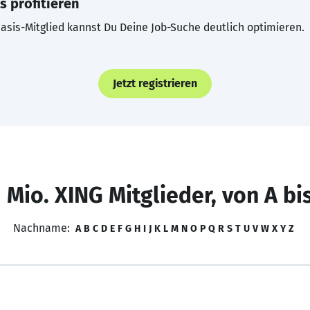
s profitieren
asis-Mitglied kannst Du Deine Job-Suche deutlich optimieren.
Jetzt registrieren
 Mio. XING Mitglieder, von A bi
Nachname:
A
B
C
D
E
F
G
H
I
J
K
L
M
N
O
P
Q
R
S
T
U
V
W
X
Y
Z