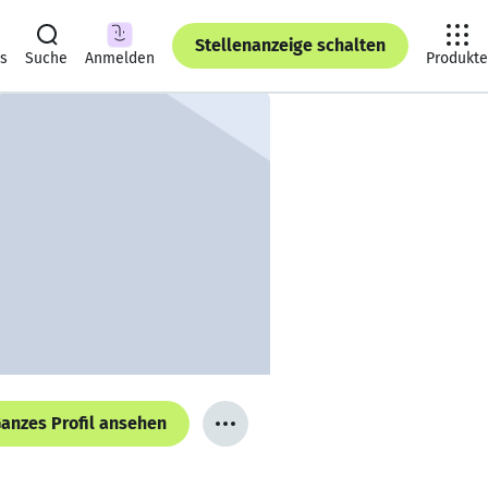
Stellenanzeige schalten
ts
Suche
Anmelden
Produkte
anzes Profil ansehen