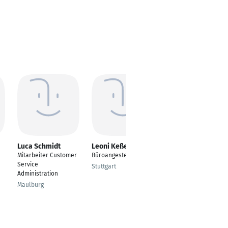
Luca Schmidt
Leoni Keßeler
Lisa Steinmetz
Mitarbeiter Customer
Büroangestellte
Baubegleiterin
Service
Stuttgart
Kempten
Administration
Maulburg