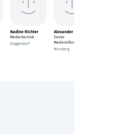
Nadine Richter
Alexander Feil
Rico Prodan
Medientechnik
Senior
Produktioner
Medieninformatiker
Deggendorf
München
Nürnberg