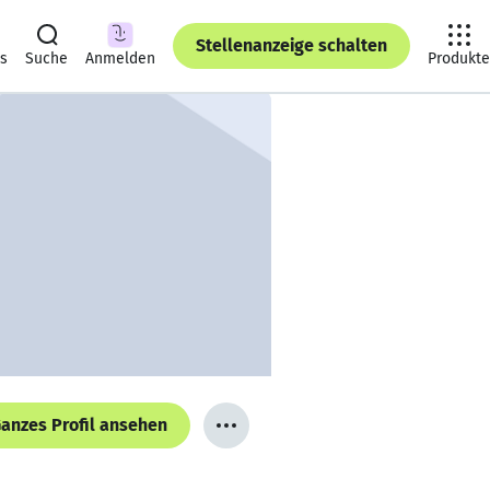
Stellenanzeige schalten
ts
Suche
Anmelden
Produkte
anzes Profil ansehen