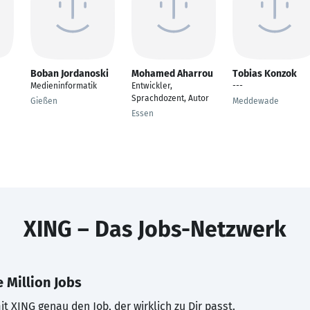
Boban Jordanoski
Mohamed Aharrou
Tobias Konzok
Medieninformatik
Entwickler,
---
Sprachdozent, Autor
Gießen
Meddewade
Essen
XING – Das Jobs-Netzwerk
 Million Jobs
t XING genau den Job, der wirklich zu Dir passt.