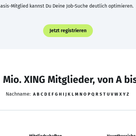
asis-Mitglied kannst Du Deine Job-Suche deutlich optimieren.
Jetzt registrieren
 Mio. XING Mitglieder, von A bi
Nachname:
A
B
C
D
E
F
G
H
I
J
K
L
M
N
O
P
Q
R
S
T
U
V
W
X
Y
Z