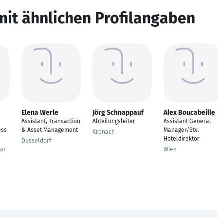
mit ähnlichen Profilangaben
Elena Werle
Jörg Schnappauf
Alex Boucabeille
Assistant, Transaction
Abteilungsleiter
Assistant General
ess
& Asset Management
Manager/Stv.
Kronach
Hoteldirektor
Düsseldorf
ar
Wien