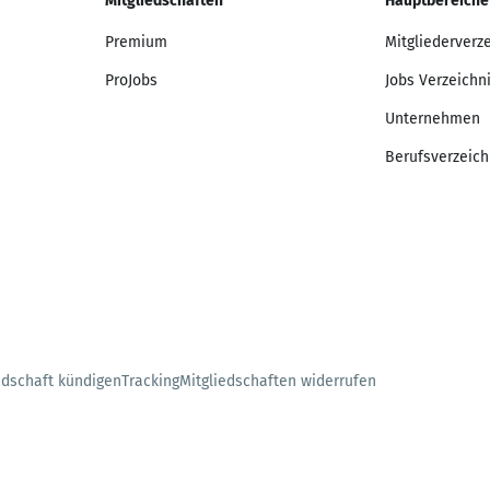
Mitgliedschaften
Hauptbereiche
Premium
Mitgliederverz
ProJobs
Jobs Verzeichn
Unternehmen
Berufsverzeich
edschaft kündigen
Tracking
Mitgliedschaften widerrufen