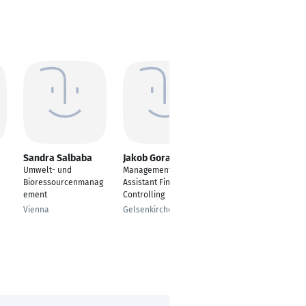
Sandra Salbaba
Jakob Gorak
Wolfgang Graser
Umwelt- und
Management
Führungskraft und
Bioressourcenmanag
Assistant Finance &
Projektmanager
ement
Controlling
Wien
Vienna
Gelsenkirchen