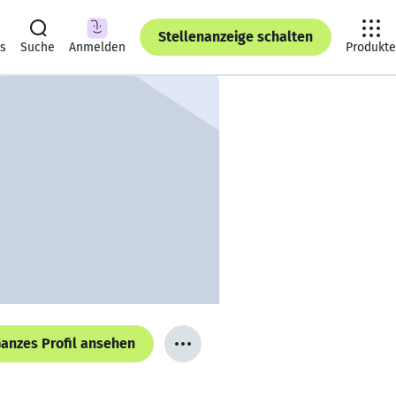
Stellenanzeige schalten
ts
Suche
Anmelden
Produkte
anzes Profil ansehen