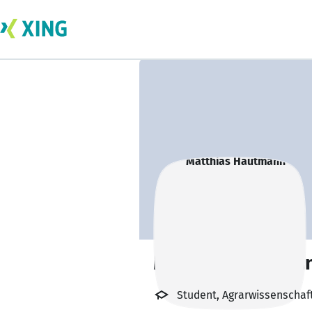
Matthias Hautma
Student, Agrarwissenscha