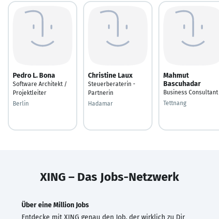
Pedro L. Bona
Christine Laux
Mahmut
Bascuhadar
Software Architekt /
Steuerberaterin -
Business Consultant
Projektleiter
Partnerin
Tettnang
Berlin
Hadamar
XING – Das Jobs-Netzwerk
Über eine Million Jobs
Entdecke mit XING genau den Job, der wirklich zu Dir