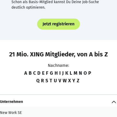
Schon als Basis-Mitglied kannst Du Deine Job-Suche
deutlich optimieren.
Jetzt registrieren
21 Mio. XING Mitglieder, von A bis Z
Nachname:
A
B
C
D
E
F
G
H
I
J
K
L
M
N
O
P
Q
R
S
T
U
V
W
X
Y
Z
Unternehmen
New Work SE