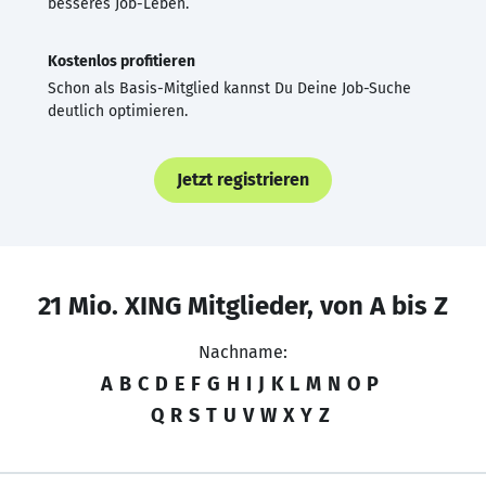
besseres Job-Leben.
Kostenlos profitieren
Schon als Basis-Mitglied kannst Du Deine Job-Suche
deutlich optimieren.
Jetzt registrieren
21 Mio. XING Mitglieder, von A bis Z
Nachname:
A
B
C
D
E
F
G
H
I
J
K
L
M
N
O
P
Q
R
S
T
U
V
W
X
Y
Z