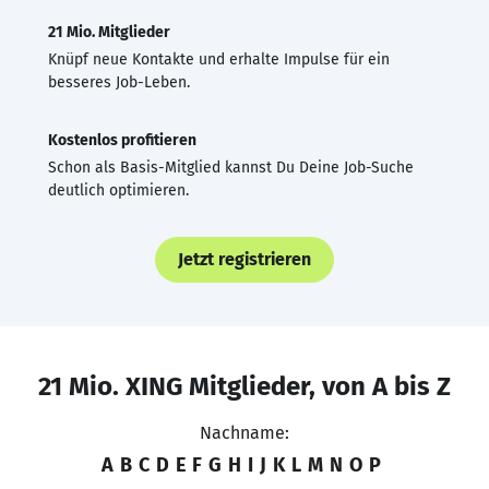
21 Mio. Mitglieder
Knüpf neue Kontakte und erhalte Impulse für ein
besseres Job-Leben.
Kostenlos profitieren
Schon als Basis-Mitglied kannst Du Deine Job-Suche
deutlich optimieren.
Jetzt registrieren
21 Mio. XING Mitglieder, von A bis Z
Nachname:
A
B
C
D
E
F
G
H
I
J
K
L
M
N
O
P