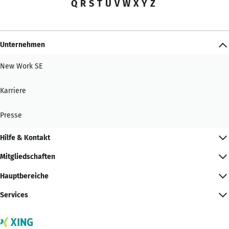
Q
R
S
T
U
V
W
X
Y
Z
Unternehmen
New Work SE
Karriere
Presse
Hilfe & Kontakt
Mitgliedschaften
Hauptbereiche
Services