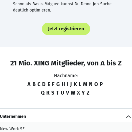
Schon als Basis-Mitglied kannst Du Deine Job-Suche
deutlich optimieren.
Jetzt registrieren
21 Mio. XING Mitglieder, von A bis Z
Nachname:
A
B
C
D
E
F
G
H
I
J
K
L
M
N
O
P
Q
R
S
T
U
V
W
X
Y
Z
Unternehmen
New Work SE