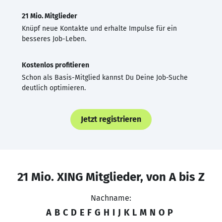
21 Mio. Mitglieder
Knüpf neue Kontakte und erhalte Impulse für ein
besseres Job-Leben.
Kostenlos profitieren
Schon als Basis-Mitglied kannst Du Deine Job-Suche
deutlich optimieren.
Jetzt registrieren
21 Mio. XING Mitglieder, von A bis Z
Nachname:
A
B
C
D
E
F
G
H
I
J
K
L
M
N
O
P