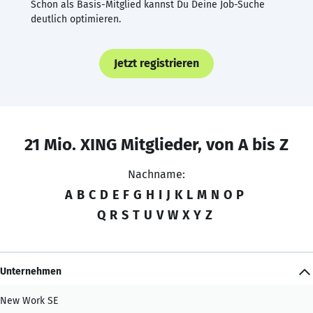
Schon als Basis-Mitglied kannst Du Deine Job-Suche
deutlich optimieren.
Jetzt registrieren
21 Mio. XING Mitglieder, von A bis Z
Nachname:
A
B
C
D
E
F
G
H
I
J
K
L
M
N
O
P
Q
R
S
T
U
V
W
X
Y
Z
Unternehmen
New Work SE