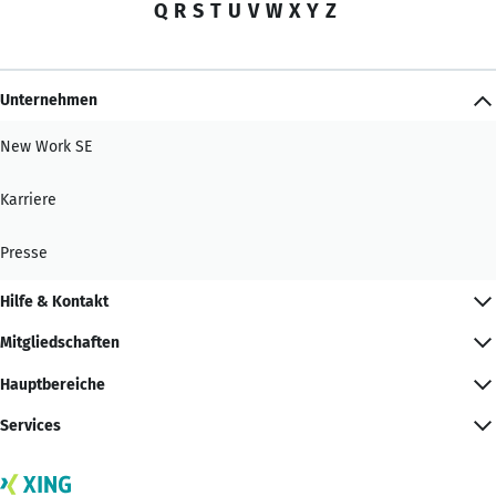
Q
R
S
T
U
V
W
X
Y
Z
Unternehmen
New Work SE
Karriere
Presse
Hilfe & Kontakt
Mitgliedschaften
Hauptbereiche
Services