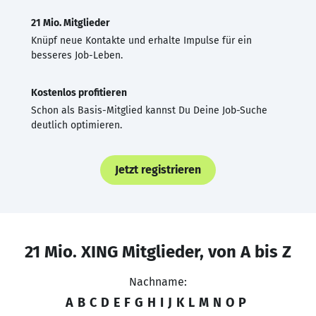
21 Mio. Mitglieder
Knüpf neue Kontakte und erhalte Impulse für ein
besseres Job-Leben.
Kostenlos profitieren
Schon als Basis-Mitglied kannst Du Deine Job-Suche
deutlich optimieren.
Jetzt registrieren
21 Mio. XING Mitglieder, von A bis Z
Nachname:
A
B
C
D
E
F
G
H
I
J
K
L
M
N
O
P