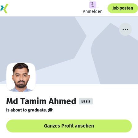
Job posten
Anmelden
Md Tamim Ahmed
Basis
is about to graduate. 🎓
Ganzes Profil ansehen