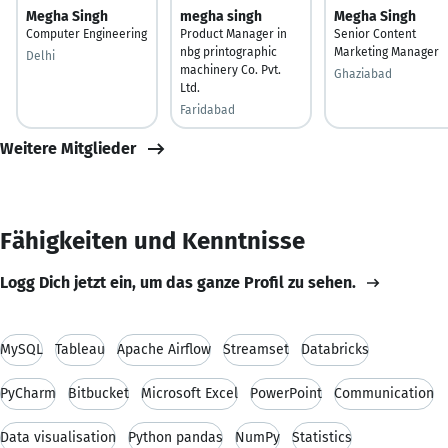
Megha Singh
megha singh
Megha Singh
Computer Engineering
Product Manager in
Senior Content
nbg printographic
Marketing Manager
Delhi
machinery Co. Pvt.
Ghaziabad
Ltd.
Faridabad
Weitere Mitglieder
Fähigkeiten und Kenntnisse
Logg Dich jetzt ein, um das ganze Profil zu sehen.
MySQL
Tableau
Apache Airflow
Streamset
Databricks
PyCharm
Bitbucket
Microsoft Excel
PowerPoint
Communication
Data visualisation
Python pandas
NumPy
Statistics