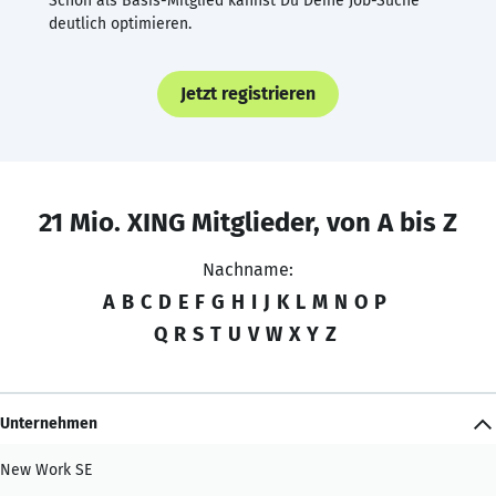
Schon als Basis-Mitglied kannst Du Deine Job-Suche
deutlich optimieren.
Jetzt registrieren
21 Mio. XING Mitglieder, von A bis Z
Nachname:
A
B
C
D
E
F
G
H
I
J
K
L
M
N
O
P
Q
R
S
T
U
V
W
X
Y
Z
Unternehmen
New Work SE