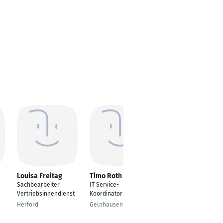
Louisa Freitag
Timo Roth
Markus Rauter
Sachbearbeiter
IT Service-
Service-Techniker u
Vertriebsinnendienst
Koordinator
technischer
Koordinator
Herford
Gelnhausen
Eggersdorf bei Graz