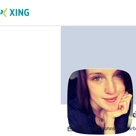
Meike Abramovsk
Angestellt, Lohnsachbearb