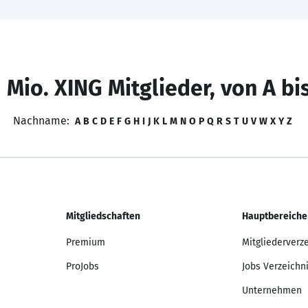
 Mio. XING Mitglieder, von A bi
Nachname:
A
B
C
D
E
F
G
H
I
J
K
L
M
N
O
P
Q
R
S
T
U
V
W
X
Y
Z
Mitgliedschaften
Hauptbereiche
Premium
Mitgliederverz
ProJobs
Jobs Verzeichn
Unternehmen