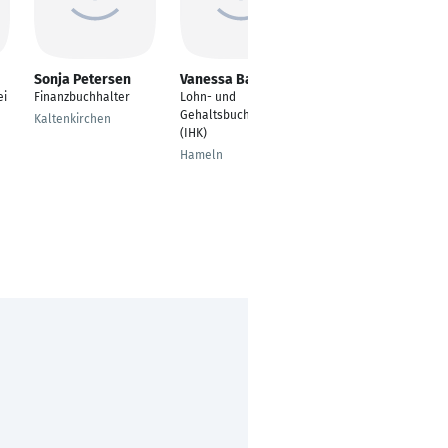
Sonja Petersen
Vanessa Basse
Sebastian Johst
ei
Finanzbuchhalter
Lohn- und
Sachbearbeiter
Gehaltsbuchhalterin
Sparkassen-
Kaltenkirchen
(IHK)
Personalservice,
Bereich
Hameln
Entgeltabrechnung /
Payroll
Potsdam