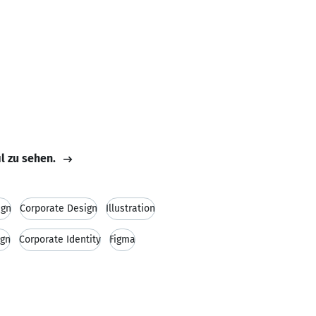
il zu sehen.
ign
Corporate Design
Illustration
ign
Corporate Identity
Figma