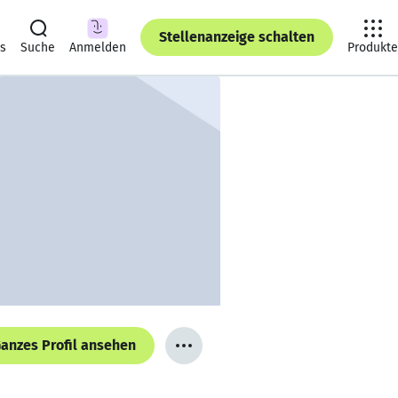
Stellenanzeige schalten
ts
Suche
Anmelden
Produkte
anzes Profil ansehen