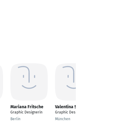
Mariana Fritsche
Valentina Schedler
Piotr Rataj
Graphic Designerin
Graphic Designer
---
Berlin
München
Bangkok