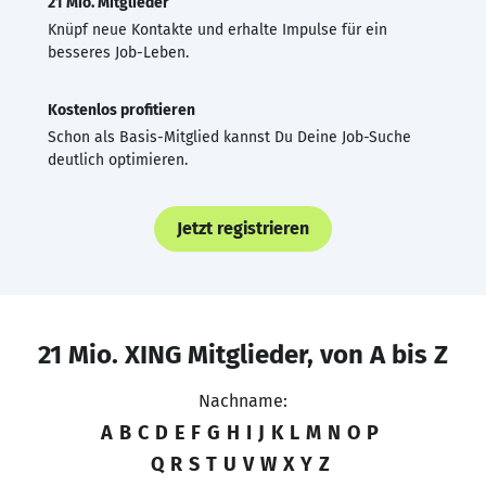
21 Mio. Mitglieder
Knüpf neue Kontakte und erhalte Impulse für ein
besseres Job-Leben.
Kostenlos profitieren
Schon als Basis-Mitglied kannst Du Deine Job-Suche
deutlich optimieren.
Jetzt registrieren
21 Mio. XING Mitglieder, von A bis Z
Nachname:
A
B
C
D
E
F
G
H
I
J
K
L
M
N
O
P
Q
R
S
T
U
V
W
X
Y
Z