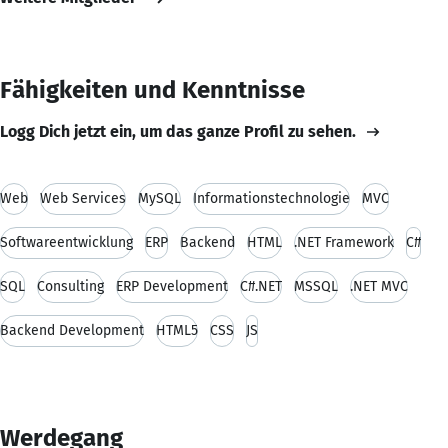
Fähigkeiten und Kenntnisse
Logg Dich jetzt ein, um das ganze Profil zu sehen.
Web
Web Services
MySQL
Informationstechnologie
MVC
Softwareentwicklung
ERP
Backend
HTML
.NET Framework
C#
SQL
Consulting
ERP Development
C#.NET
MSSQL
.NET MVC
Backend Development
HTML5
CSS
JS
Werdegang