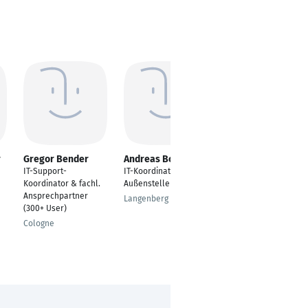
r
Gregor Bender
Andreas Bowitz
Sunil Vempalli
Pakshiraju
IT-Support-
IT-Koordinator
IT Support Engineer
Koordinator & fachl.
Außenstellen
Ansprechpartner
Singapore
Langenberg
(300+ User)
Cologne