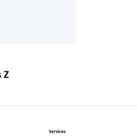
s Z
Services