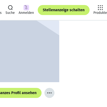
Stellenanzeige schalten
ts
Suche
Anmelden
Produkte
anzes Profil ansehen