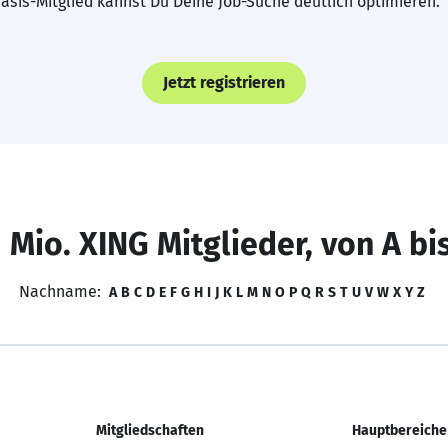
asis-Mitglied kannst Du Deine Job-Suche deutlich optimieren.
Jetzt registrieren
 Mio. XING Mitglieder, von A bi
Nachname:
A
B
C
D
E
F
G
H
I
J
K
L
M
N
O
P
Q
R
S
T
U
V
W
X
Y
Z
Mitgliedschaften
Hauptbereiche