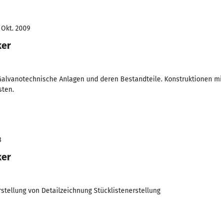
 Okt. 2009
ker
Galvanotechnische Anlagen und deren Bestandteile. Konstruktionen mi
sten.
8
ker
rstellung von Detailzeichnung Stücklistenerstellung