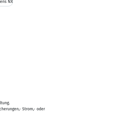
ens NX
ltung.
cherungen,- Strom,- oder