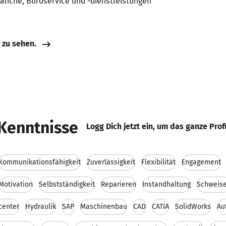
ranche, Büroservice und -dienstleistungen
e zu sehen.
Kenntnisse
Logg Dich jetzt ein, um das ganze Prof
Kommunikationsfähigkeit
Zuverlässigkeit
Flexibilität
Engagement
Motivation
Selbstständigkeit
Reparieren
Instandhaltung
Schweis
center
Hydraulik
SAP
Maschinenbau
CAD
CATIA
SolidWorks
Au