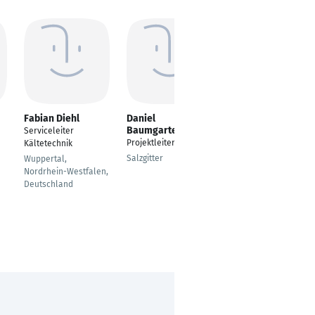
Fabian Diehl
Daniel
Silke Caspari
Baumgarten
Serviceleiter
ERP Consultant
Projektleiter TGA
Kältetechnik
Essen
Salzgitter
Wuppertal,
Nordrhein-Westfalen,
Deutschland