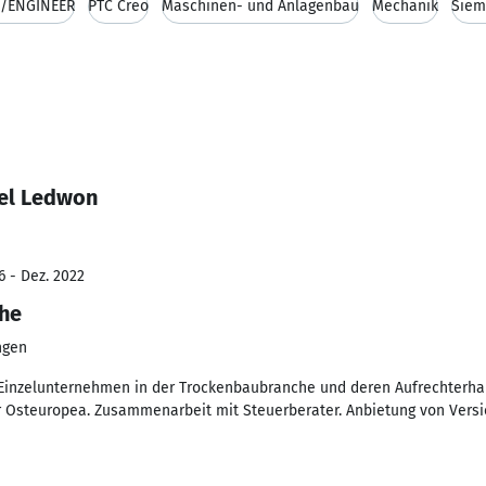
o/ENGINEER
PTC Creo
Maschinen- und Anlagenbau
Mechanik
Siem
ael Ledwon
6 - Dez. 2022
che
ngen
 Einzelunternehmen in der Trockenbaubranche und deren Aufrechterha
 Osteuropea. Zusammenarbeit mit Steuerberater. Anbietung von Versi