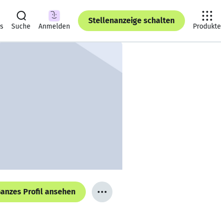
Stellenanzeige schalten
ts
Suche
Anmelden
Produkte
anzes Profil ansehen