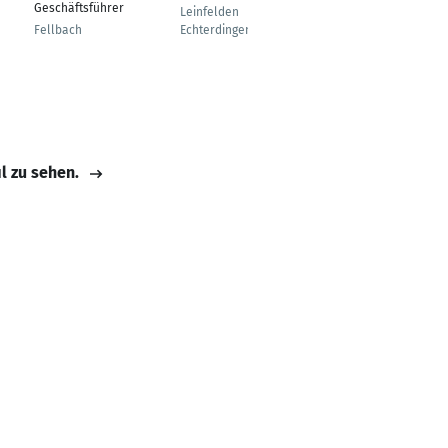
Geschäftsführer
Softwarearchitekt
Leinfelden
und Entwickler
Fellbach
Echterdingen
Marbach am Neckar
il zu sehen.