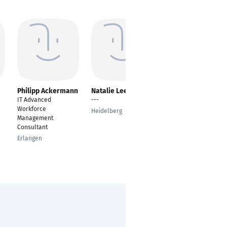
Philipp Ackermann
Natalie Leer
Robert Grünberger
IT Advanced
---
Bankberater
Workforce
Heidelberg
München
Management
Consultant
Erlangen