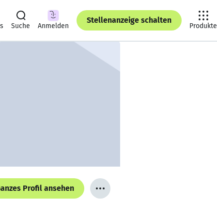
Stellenanzeige schalten
ts
Suche
Anmelden
Produkte
anzes Profil ansehen