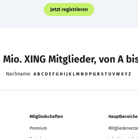
Jetzt registrieren
 Mio. XING Mitglieder, von A bi
Nachname:
A
B
C
D
E
F
G
H
I
J
K
L
M
N
O
P
Q
R
S
T
U
V
W
X
Y
Z
Mitgliedschaften
Hauptbereiche
Premium
Mitgliederverz