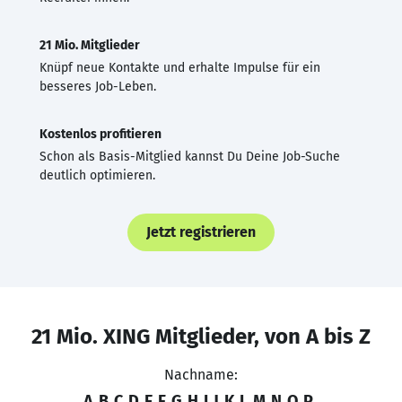
21 Mio. Mitglieder
Knüpf neue Kontakte und erhalte Impulse für ein
besseres Job-Leben.
Kostenlos profitieren
Schon als Basis-Mitglied kannst Du Deine Job-Suche
deutlich optimieren.
Jetzt registrieren
21 Mio. XING Mitglieder, von A bis Z
Nachname:
A
B
C
D
E
F
G
H
I
J
K
L
M
N
O
P