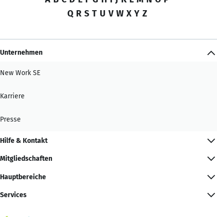
Q
R
S
T
U
V
W
X
Y
Z
Unternehmen
New Work SE
Karriere
Presse
Hilfe & Kontakt
Mitgliedschaften
Hauptbereiche
Services