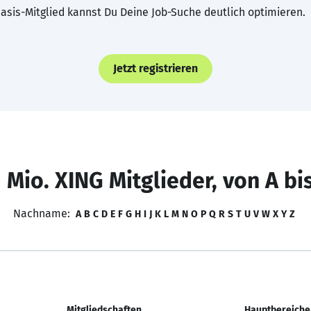
asis-Mitglied kannst Du Deine Job-Suche deutlich optimieren.
Jetzt registrieren
 Mio. XING Mitglieder, von A bi
Nachname:
A
B
C
D
E
F
G
H
I
J
K
L
M
N
O
P
Q
R
S
T
U
V
W
X
Y
Z
Mitgliedschaften
Hauptbereiche