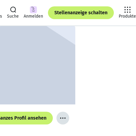
Stellenanzeige schalten
ts
Suche
Anmelden
Produkte
anzes Profil ansehen