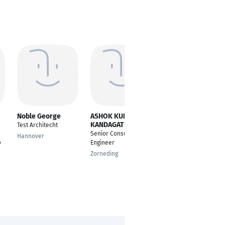
Noble George
ASHOK KUMAR
Atakan Yesilyurt
KANDAGATLA
Test Architecht
Senior Software and
Senior Consultant
System Safety
Hannover
Engineer
y
Engineer
Zorneding
Dresden