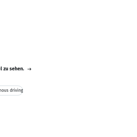
il zu sehen.
ous driving