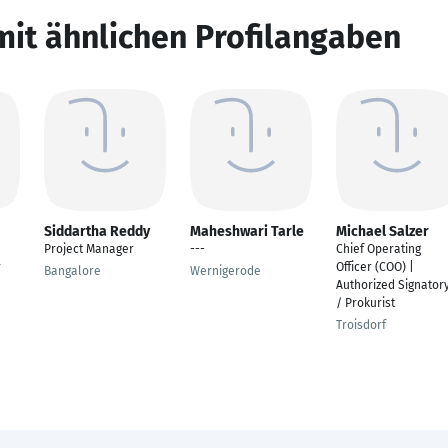
mit ähnlichen Profilangaben
Siddartha Reddy
Maheshwari Tarle
Michael Salzer
Project Manager
---
Chief Operating
r
Officer (COO) |
Bangalore
Wernigerode
Authorized Signator
/ Prokurist
Troisdorf