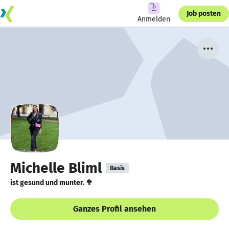
Job posten
Anmelden
Michelle Bliml
Basis
ist gesund und munter. 🥦
Ganzes Profil ansehen